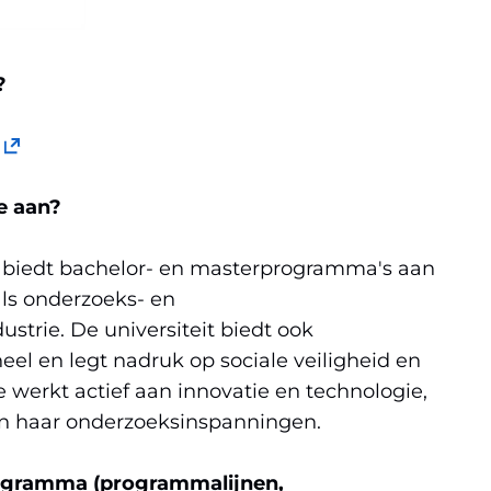
?
(opent
in
nieuw
e aan?
venster)
(verwijst
) biedt bachelor- en masterprogramma's aan
naar
ls onderzoeks- en
een
rie. De universiteit biedt ook
andere
l en legt nadruk op sociale veiligheid en
website)
 werkt actief aan innovatie en technologie,
an haar onderzoeksinspanningen.
programma (programmalijnen,