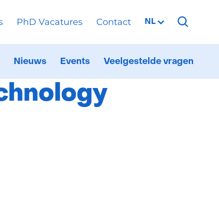
s
PhD Vacatures
Contact
Geselecteerde
NL
taal:
Nieuws
Events
Veelgestelde vragen
ationaal
itklappen
6G
estbed
echnology