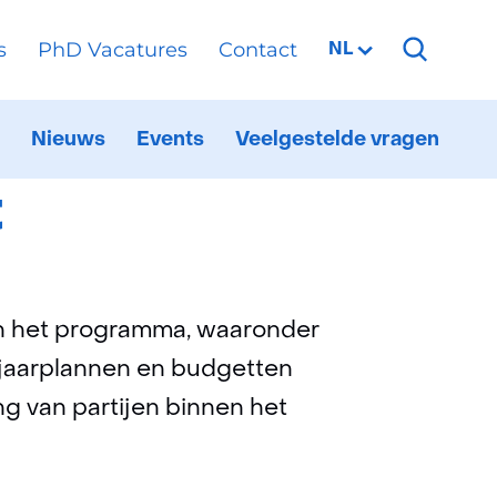
s
PhD Vacatures
Contact
Geselecteerde
NL
taal:
Nieuws
Events
Veelgestelde vragen
ationaal
itklappen
6G
estbed
t
en het programma, waaronder
 jaarplannen en budgetten
ng van partijen binnen het