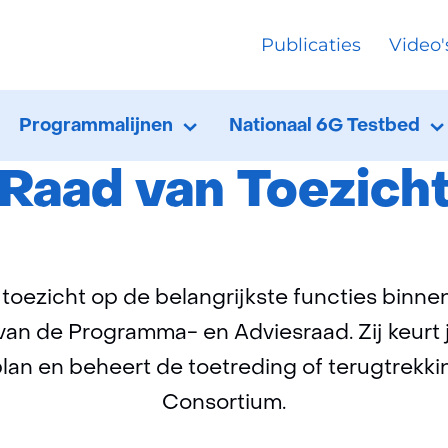
Ga
Publicaties
Video'
naar
Home
Over FNS
Raad van Toezicht
de
inhoud
Programmalijnen
Nationaal 6G Testbed
Programmalijnen
Uitklappen
N
U
T
Raad van Toezich
toezicht op de belangrijkste functies binn
an de Programma- en Adviesraad. Zij keurt
plan en beheert de toetreding of terugtrekki
Consortium.