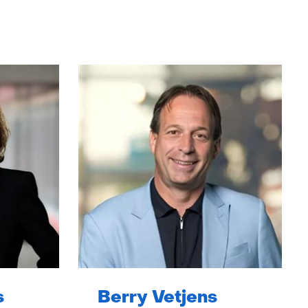
s
Berry Vetjens