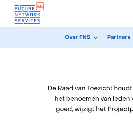
Over FNS
Partners
Over
Uitklappen
FNS
De Raad van Toezicht houdt 
het benoemen van leden v
goed, wijzigt het Project