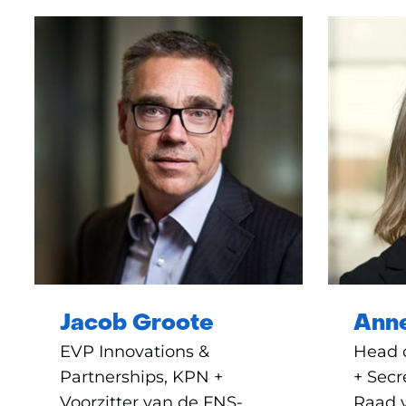
Jacob Groote
Ann
EVP Innovations &
Head 
Partnerships, KPN +
+ Secr
Voorzitter van de FNS-
Raad v