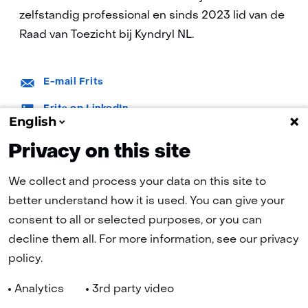
zelfstandig professional en sinds 2023 lid van de
Raad van Toezicht bij Kyndryl NL.
E-
E-mail Frits
mail:
LinkedIn:
Frits op LinkedIn
English
Privacy on this site
We collect and process your data on this site to
better understand how it is used. You can give your
consent to all or selected purposes, or you can
(naar homepage)
decline them all. For more information, see our privacy
policy.
Navigatie
Analytics
3rd party video
Cookies
Privacy statement
Disclaimer
Toegankelijkheid