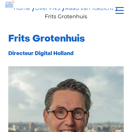
Home
Over FNS
Raad van Toezicht
Ga
Frits Grotenhuis
naar
de
inhoud
Frits Grotenhuis
Functie:
Directeur Digital Holland