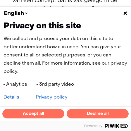
van één concept dat is vastgelegd in de
AI Act: “the Safety Component”.
English
Privacy on this site
FNS AI Act 6G Safety Component
(pdf, 391 kB)
We collect and process your data on this site to
better understand how it is used. You can give your
consent to all or selected purposes, or you can
(naar homepage)
decline them all. For more information, see our privacy
policy.
Analytics
3rd party video
Navigatie
Cookies
Privacy statement
Disclaimer
Toegankelijkheid
Details
Privacy policy
Geselecteerde
NL
taal:
Accept all
Decline all
LinkedIn
YouTube
(opent
(opent
Powered by