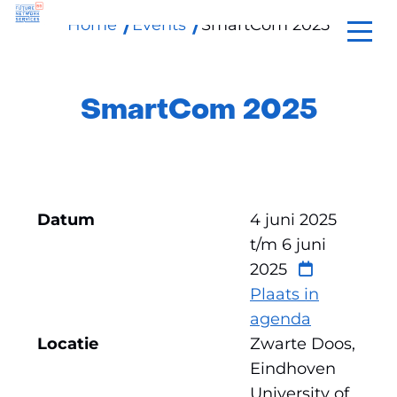
Home
Events
SmartCom 2025
Ga
naar
de
inhoud
SmartCom 2025
Datum
4 juni 2025
t/m
6 juni
2025
Plaats in
agenda
Locatie
Zwarte Doos,
Eindhoven
University of