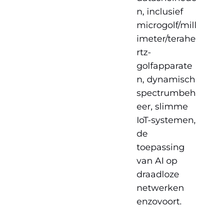
n, inclusief
microgolf/mill
imeter/terahe
rtz-
golfapparate
n, dynamisch
spectrumbeh
eer, slimme
IoT-systemen,
de
toepassing
van AI op
draadloze
netwerken
enzovoort.