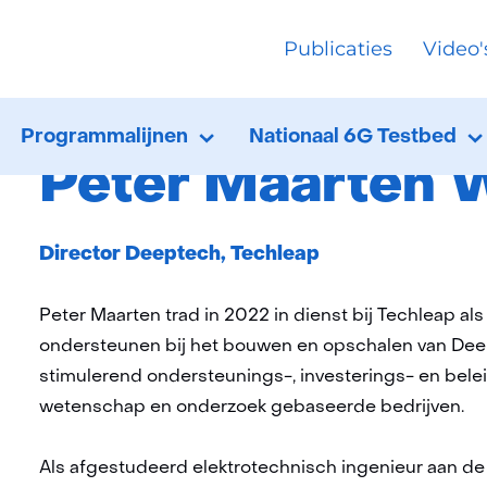
Ga
Publicaties
Video'
naar
ver FNS
Advisory Committee
de
Peter Maarten W
inhoud
Programmalijnen
Nationaal 6G Testbed
Programmalijnen
Uitklappen
N
U
Peter Maarten 
T
Functie:
Director Deeptech, Techleap
Peter Maarten trad in 2022 in dienst bij Techleap 
ondersteunen bij het bouwen en opschalen van Dee
stimulerend ondersteunings-, investerings- en bel
wetenschap en onderzoek gebaseerde bedrijven.
Als afgestudeerd elektrotechnisch ingenieur aan de U