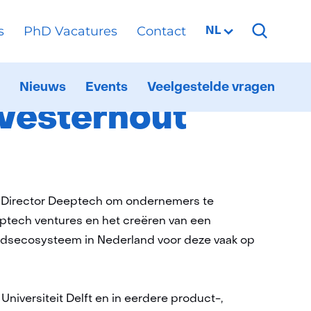
s
PhD Vacatures
Contact
Geselecteerde
NL
taal:
esterhout
Nieuws
Events
Veelgestelde vragen
ationaal
itklappen
6G
Westerhout
estbed
als Director Deeptech om ondernemers te
ptech ventures en het creëren van een
eidsecosysteem in Nederland voor deze vaak op
niversiteit Delft en in eerdere product-,