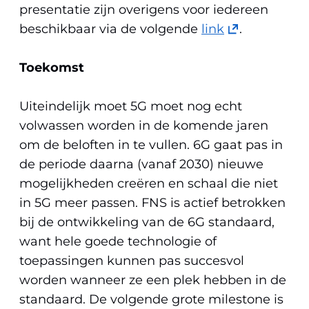
presentatie zijn overigens voor iedereen
(opent
beschikbaar via de volgende
link
.
in
nieuw
Toekomst
venster)
(verwijst
Uiteindelijk moet 5G moet nog echt
naar
volwassen worden in de komende jaren
een
om de beloften in te vullen. 6G gaat pas in
andere
de periode daarna (vanaf 2030) nieuwe
website)
mogelijkheden creëren en schaal die niet
in 5G meer passen. FNS is actief betrokken
bij de ontwikkeling van de 6G standaard,
want hele goede technologie of
toepassingen kunnen pas succesvol
worden wanneer ze een plek hebben in de
standaard. De volgende grote milestone is