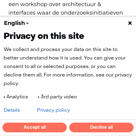
een workshop over architectuur &
interfaces waar de onderzoeksinitiatieven
uit de hele wereld hun visie delen hoe
English
invulling te geven aan alle use cases.
Privacy on this site
We collect and process your data on this site to
better understand how it is used. You can give your
consent to all or selected purposes, or you can
(naar homepage)
decline them all. For more information, see our privacy
policy.
Navigatie
Analytics
3rd party video
Cookies
Privacy statement
Disclaimer
Toegankelijkheid
Geselecteerde
NL
Details
Privacy policy
taal:
LinkedIn
YouTube
Accept all
Decline all
(opent
(opent