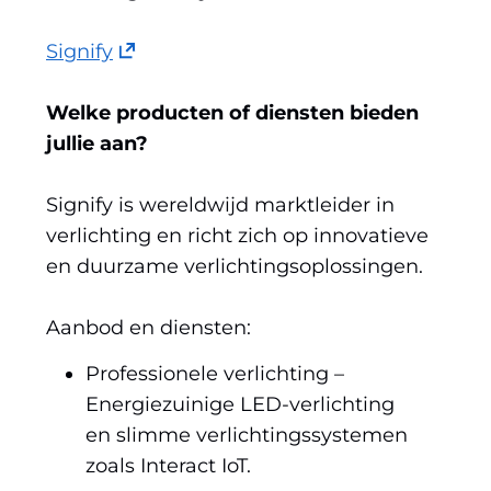
(opent
Signify
in
nieuw
Welke producten of diensten bieden
venster)
jullie aan?
(verwijst
naar
Signify is wereldwijd marktleider in
een
verlichting en richt zich op innovatieve
andere
en duurzame verlichtingsoplossingen.
website)
Aanbod en diensten:
Professionele verlichting –
Energiezuinige LED-verlichting
en slimme verlichtingssystemen
zoals Interact IoT.