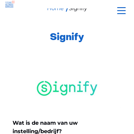
Home
Signify
Ga
naar
de
inhoud
Signify
Wat is de naam van uw
instelling/bedrijf?