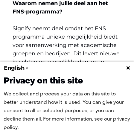
Waarom nemen jullie deel aan het
FNS-programma?
Signify neemt deel omdat het FNS
programma unieke mogelijkheid biedt
voor samenwerking met academische
groepen en bedrijven. Dit levert nieuwe
inzichten en mogelijkheden, en in
English
potentie oplossingen voor problemen
waar Signify geen kennis heeft.
Privacy on this site
We collect and process your data on this site to
better understand how it is used. You can give your
(naar homepage)
consent to all or selected purposes, or you can
decline them all. For more information, see our privacy
policy.