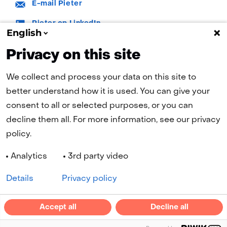
E-
E-mail Pieter
mail:
LinkedIn:
Pieter op LinkedIn
English
Privacy on this site
We collect and process your data on this site to
better understand how it is used. You can give your
consent to all or selected purposes, or you can
(naar homepage)
decline them all. For more information, see our privacy
policy.
Navigatie
Analytics
3rd party video
Cookies
Privacy statement
Disclaimer
Toegankelijkheid
Geselecteerde
NL
Details
Privacy policy
taal:
LinkedIn
YouTube
Accept all
Decline all
(opent
(opent