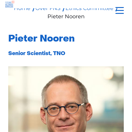
Home
Over FNS
Ethics Committee
Ga
Pieter Nooren
naar
de
inhoud
Pieter Nooren
Functie:
Senior Scientist, TNO