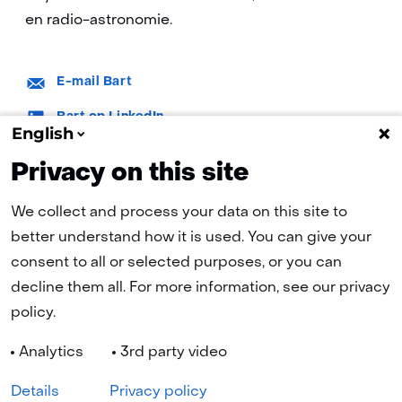
en radio-astronomie.
E-
E-mail Bart
mail:
LinkedIn:
Bart op LinkedIn
English
Privacy on this site
We collect and process your data on this site to
better understand how it is used. You can give your
consent to all or selected purposes, or you can
(naar homepage)
decline them all. For more information, see our privacy
policy.
Navigatie
Analytics
3rd party video
Cookies
Privacy statement
Disclaimer
Toegankelijkheid
Geselecteerde
NL
Details
Privacy policy