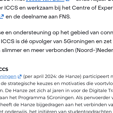
in
ICCS en werkzaam bij het Centre of Expe
(opent
nieuw
en de deelname aan FNS.
n
venster)
e en ondersteuning op het gebied van connec
nieuw
(verwijst
ICCS is dé opvolger van 5Groningen en zet z
venster)
naar
 slimmer en meer verbonden (Noord-)Neder
(verwijst
een
naar
andere
ICCS
een
website)
(opent
oningen
(per april 2024: de Hanze) participeert 
andere
in
 strategische keuzes en motivaties die voortvloe
website)
nieuw
n. De Hanze zet zich al jaren in voor de Digitale T
venster)
aan het Programma 5Groningen. Als penvoerder 
(verwijst
 heeft de Hanze bijgedragen aan het verbinden
naar
et onderwijs, het initiëren van studentopdrachten