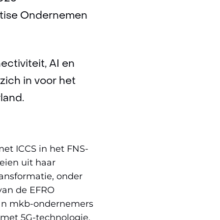
rtise Ondernemen
tiviteit, AI en
ich in voor het
land.
met ICCS in het FNS-
ien uit haar
ransformatie, onder
van de EFRO
 van mkb-ondernemers
 met 5G-technologie,