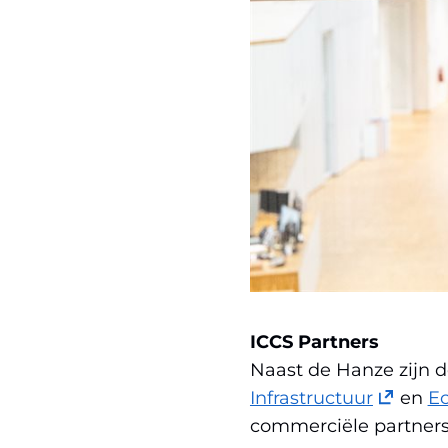
ICCS Partners
Naast de Hanze zijn 
(opent
Infrastructuur
en
E
in
commerciële partners