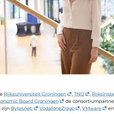
(opent
(opent
de
Rijksuniversiteit Groningen
,
TNO
,
Rijksinsp
(opent
in
in
conomic Board Groningen
de consortiumpartne
(opent
in
nieuw
(opent
nieuw
(open
 zijn
Bytesnet,
VodafoneZiggo
,
VMware
e