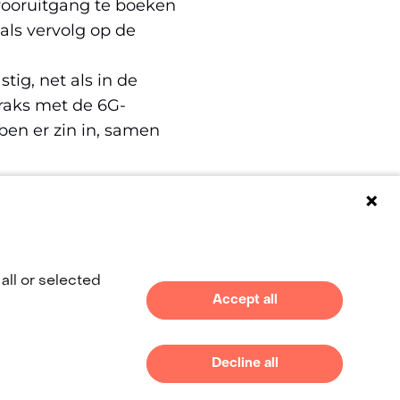
ooruitgang te boeken
ls vervolg op de
stig, net als in de
traks met de 6G-
ben er zin in, samen
(opent
in
nieuw
venster)
all or selected
(naar homepage)
Accept all
(verwijst
naar
een
Decline all
andere