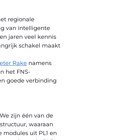
in
w
nieuw
er)
venster)
et regionale
jst
(verwijst
g van intelligente
naar
en jaren veel kennis
een
angrijk schakel maakt
re
andere
te)
website)
eter Rake
namens
an het FNS-
een goede verbinding
“We zijn één van de
astructuur, waaraan
e modules uit PL1 en