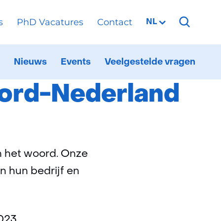
s
PhD Vacatures
Contact
Geselecteerde
NL
taal:
ederland
Nieuws
Events
Veelgestelde vragen
ationaal
itklappen
6G
estbed
oord-Nederland
an het woord. Onze
n hun bedrijf en
2023