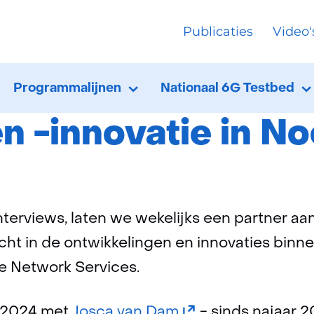
Ga
Publicaties
Video'
naar
Nieuws
6G-Fieldlabs en -innovatie in Noord-N
de
inhoud
Programmalijnen
Nationaal 6G Testbed
Programmalijnen
Uitklappen
N
U
T
en -innovatie in N
nterviews, laten we wekelijks een partner a
cht in de ontwikkelingen en innovaties binne
re Network Services.
(opent
l 2024 met
Josca van Dam
- sinds najaar 