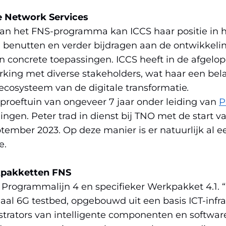
in
nieuw
venster)
in
venster)
in
nieuw
venster)
(verwijst
nieuw
(verwijst
nieu
 Network Services
venster)
(verwijst
naar
venster)
naar
venst
an het FNS-programma kan ICCS haar positie in h
(verwijst
naar
een
(verwijst
een
(verwi
benutten en verder bijdragen aan de ontwikkelin
naar
een
andere
naar
andere
naar
in concrete toepassingen. ICCS heeft in de afgelop
een
andere
website)
een
website)
een
king met diverse stakeholders, wat haar een bel
)
andere
website)
andere
ande
ecosysteem van de digitale transformatie
.
website)
website)
websi
proeftuin van ongeveer 7 jaar onder leiding van
P
gen. Peter trad in dienst bij TNO met de start v
ember 2023. Op deze manier is er natuurlijk al 
e.
kpakketten FNS
 Programmalijn 4 en specifieker Werkpakket 4.1. 
onaal 6G testbed, opgebouwd uit een basis ICT-infr
trators van intelligente componenten en softwar