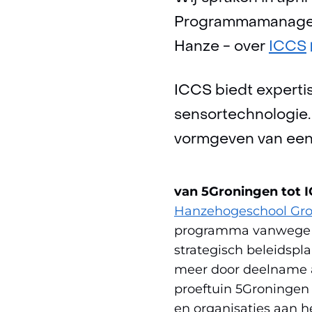
Programmamanager 
Hanze - over
ICCS
i
ICCS biedt expertis
sensortechnologie. 
vormgeven van een
van 5Groningen tot 
Hanzehogeschool Gr
programma vanwege de
strategisch beleidspla
meer door deelname 
proeftuin 5Groningen
en organisaties aan h