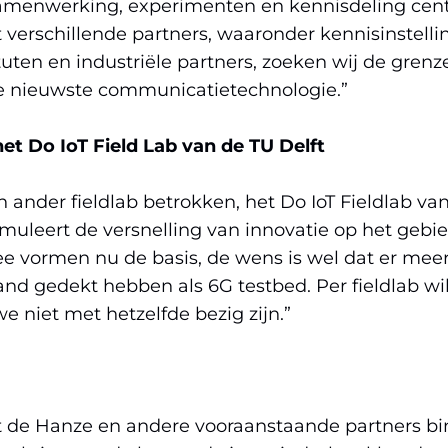
menwerking, experimenten en kennisdeling centr
verschillende partners, waaronder kennisinstel
uten en industriële partners, zoeken wij de gren
e nieuwste communicatietechnologie.”
 Do IoT Field Lab van de TU Delft
 ander fieldlab betrokken, het Do IoT Fieldlab van
imuleert de versnelling van innovatie op het gebie
wee vormen nu de basis, de wens is wel dat er mee
nd gedekt hebben als 6G testbed. Per fieldlab wi
e niet met hetzelfde bezig zijn.”
de Hanze en andere vooraanstaande partners bi