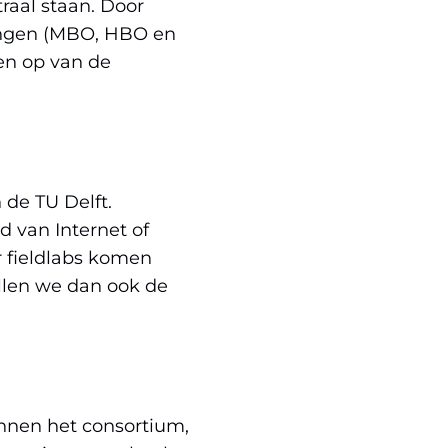
aal staan. Door
lingen (MBO, HBO en
zen op van de
 de TU Delft.
d van Internet of
r fieldlabs komen
llen we dan ook de
nnen het consortium,