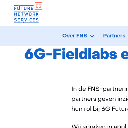
Home
Over FNS
Partners
Over
Uitklappen
FNS
6G-Fieldlabs 
In de FNS-partneri
partners geven inzi
hun rol bij 6G Futu
Wij spraken in apri