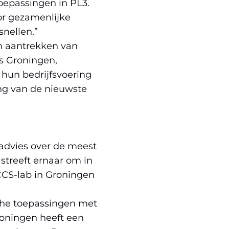
epassingen in PL3.
or gezamenlijke
snellen.”
en aantrekken van
s Groningen,
hun bedrijfsvoering
ng van de nieuwste
 advies over de meest
streeft ernaar om in
ICCS-lab in Groningen
che toepassingen met
Groningen heeft een