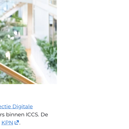
ectie Digitale
rs binnen ICCS. De
t
(opent
n
KPN
.