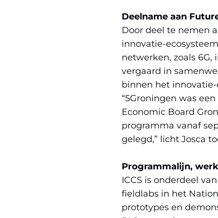
nieuw
venster)
Deelname aan Future
(verwijst
Door deel te nemen a
naar
innovatie-ecosysteem 
een
netwerken, zoals 6G, 
andere
vergaard in samenwer
website
binnen het innovatie-
“5Groningen was een 
Economic Board Gronin
programma vanaf sept
gelegd,” licht Josca to
Programmalijn, wer
ICCS is onderdeel van
fieldlabs in het Nati
prototypes en demons