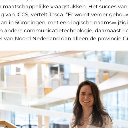
een
 maatschappelijke vraagstukken. Het succes van
andere
ing van ICCS, vertelt Josca. “Er wordt verder gebo
website)
daan in 5Groningen, met een logische naamswijzig
en andere communicatietechnologie, daarnaast r
el van Noord Nederland dan alleen de provincie G