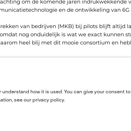
rwachting om de komende jaren indrukwekkende v
municatietechnologie en de ontwikkeling van 6G a
rekken van bedrijven (MKB) bij pilots blijft altijd la
 omdat nog onduidelijk is wat we exact kunnen s
daarom heel blij met dit mooie consortium en heb
CCS en fieldlab projecten, zie
https://www.iccs.nl/
r understand how it is used. You can give your consent to 
tion, see our privacy policy.