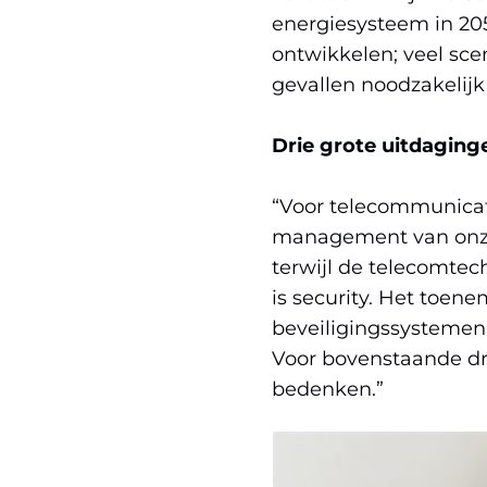
energiesysteem in 2050
ontwikkelen; veel scen
gevallen noodzakelijk 
Drie grote uitdaging
“Voor telecommunicatie 
management van onze e
terwijl de telecomtec
is security. Het toe
beveiligingssystemen 
Voor bovenstaande dr
bedenken.”