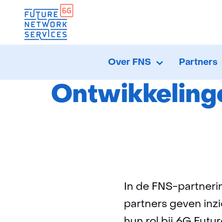
Home
Nie
Over FNS
Partners
Over
Uitklappen
FNS
Ontwikkelinge
In de FNS-partneri
partners geven inzi