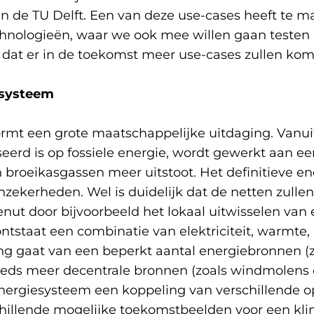
de TU Delft. Een van deze use-cases heeft te ma
ologieën, waar we ook mee willen gaan testen in
dat er in de toekomst meer use-cases zullen kom
esysteem
ormt een grote maatschappelijke uitdaging. Vanu
eerd is op fossiele energie, wordt gewerkt aan 
 broeikasgassen meer uitstoot. Het definitieve e
nzekerheden. Wel is duidelijk dat de netten zull
enut door bijvoorbeeld het lokaal uitwisselen van 
tstaat een combinatie van elektriciteit, warmte,
ng gaat van een beperkt aantal energiebronnen (z
teeds meer decentrale bronnen (zoals windmolens
ergiesysteem een koppeling van verschillende op
erschillende mogelijke toekomstbeelden voor een kl