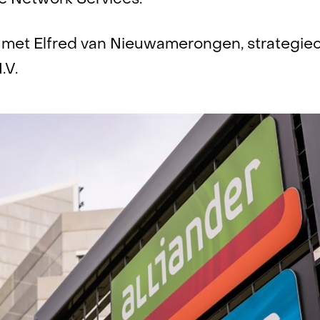
re Network Services.
 met Elfred van Nieuwamerongen, strategiec
.V.