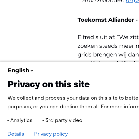
Bron Alliander:
http
Toekomst Alliander -
Elfred sluit af: “We z
zoeken steeds meer n
grids brengen wij dan
specifieke bedrijfsta
English
relevante wetten hou
Privacy on this site
We collect and process your data on this site to bette
purposes, or you can decline them all. For more informa
Analytics
3rd party video
Details
Privacy policy