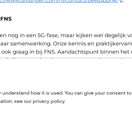
s://www.alliander.com/nl/contact/beeldbank/
in
nieu
 FNS
venst
(verw
itten nog in een 5G-fase, maar kijken wel degelijk 
naar
aar samenwerking. Onze kennis en praktijkervari
een
 ook graag in bij FNS. Aandachtspunt binnen het 
ande
k; wij zijn gereguleerd en moeten ons dus aan de 
webs
den.”
r understand how it is used. You can give your consent to 
tion, see our privacy policy.