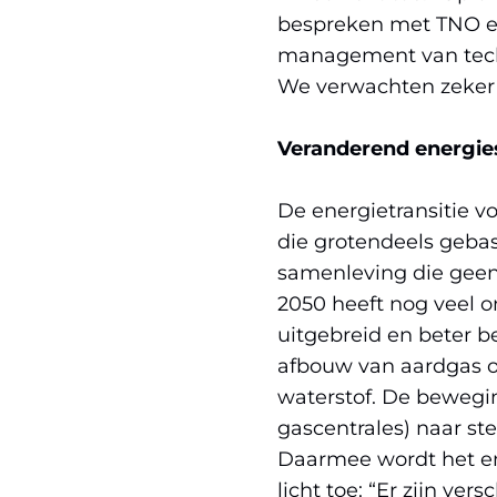
bespreken met TNO en 
management van techn
We verwachten zeker 
Veranderend energi
De energietransitie v
die grotendeels gebas
samenleving die geen
2050 heeft nog veel o
uitgebreid en beter b
afbouw van aardgas on
waterstof. De bewegi
gascentrales) naar s
Daarmee wordt het en
licht toe: “Er zijn v