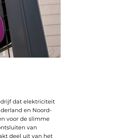
nt
w
er)
ijst
ijf dat elektriciteit
lderland en Noord-
ten voor de slimme
re
ntsluiten van
ite)
kt deel uit van het