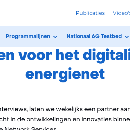
Ga
Publicaties
Video'
naar
uws
Ontwikkelingen voor het digitaliseren van h
de
inhoud
Programmalijnen
Nationaal 6G Testbed
Programmalijnen
Uitklappen
N
U
T
n voor het digital
energienet
nterviews, laten we wekelijks een partner a
cht in de ontwikkelingen en innovaties binne