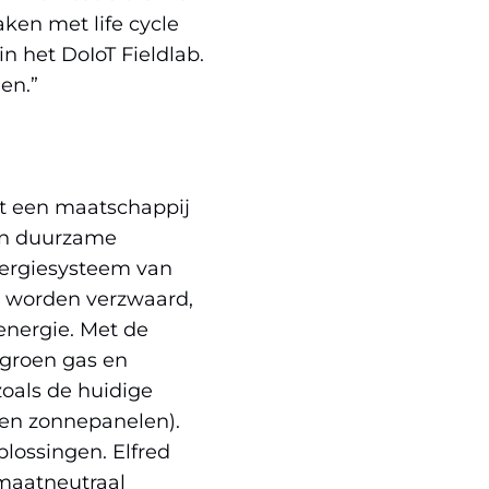
ken met life cycle
 het DoIoT Fieldlab.
en.”
it een maatschappij
een duurzame
nergiesysteem van
en worden verzwaard,
energie. Met de
 groen gas en
oals de huidige
 en zonnepanelen).
lossingen. Elfred
imaatneutraal