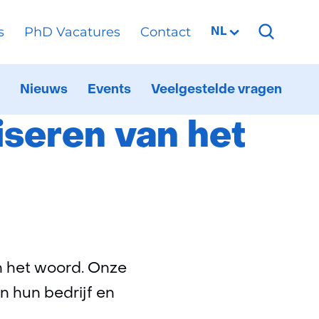
s
PhD Vacatures
Contact
Geselecteerde
NL
taal:
et energienet
Nieuws
Events
Veelgestelde vragen
ationaal
itklappen
6G
estbed
iseren van het
an het woord. Onze
n hun bedrijf en