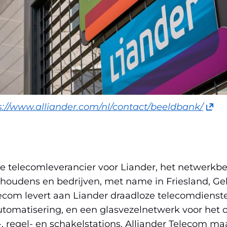
(ope
s://www.alliander.com/nl/contact/beeldbank/
in
nieu
venst
(verw
e telecomleverancier voor Liander, het netwerkbedr
naar
shoudens en bedrijven, met name in Friesland, Ge
een
lecom levert aan Liander draadloze telecomdiens
ande
utomatisering, en een glasvezelnetwerk voor het o
webs
, regel- en schakelstations. Alliander Telecom maa