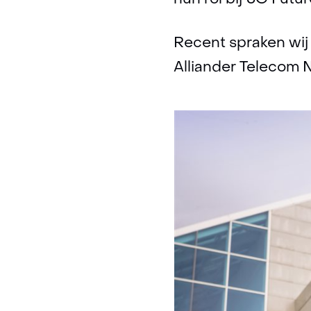
hun rol bij 6G Futu
Recent spraken wij
Alliander Telecom N