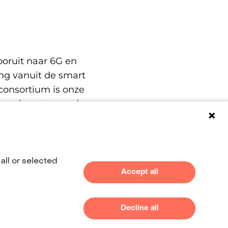
w
er)
ijst
vooruit naar 6G en
ng vanuit de smart
consortium is onze
re
energiewet en andere
ite)
all or selected
(naar homepage)
Accept all
Decline all