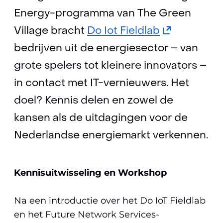
Energy-programma van The Green
(opent
Village bracht
Do Iot Fieldlab
in
bedrijven uit de energiesector – van
nieuw
grote spelers tot kleinere innovators –
venster)
in contact met IT-vernieuwers. Het
(verwijst
doel? Kennis delen en zowel de
naar
kansen als de uitdagingen voor de
een
Nederlandse energiemarkt verkennen.
andere
website)
Kennisuitwisseling en Workshop
Na een introductie over het Do IoT Fieldlab
en het Future Network Services-